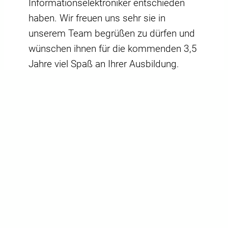
Informationselektroniker entschieden
haben. Wir freuen uns sehr sie in
unserem Team begrüßen zu dürfen und
wünschen ihnen für die kommenden 3,5
Jahre viel Spaß an Ihrer Ausbildung.
Der Beruf
Informationselektroniker
klingt
interessant?
Nähere Informationen findest Du auf
unserer Seite Praktikum/Ausbildung
.
ZURÜCK ZUR ÜBERSICHT