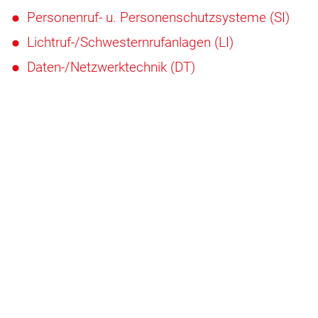
Personenruf- u. Personenschutzsysteme (SI)
Lichtruf-/Schwesternrufanlagen (LI)
Daten-/Netzwerktechnik (DT)
Wir sind Ansprechpartner für
Tätigkeitsschwerpunkte
Unternehmen jeglicher Branche und Größe
Öffentliche Einrichtungen
Städte und Kommunen
Architekten und Bauplaner
Elektrofachbetriebe