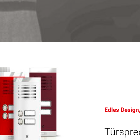
Edles Design,
Türspre