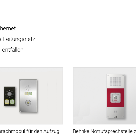
thernet
s Leitungsnetz
entfallen
rachmodul für den Aufzug
Behnke Notrufsprechstelle z.