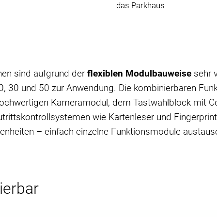
das Parkhaus
nen sind aufgrund der
flexiblen Modulbauweise
sehr v
0, 30 und 50 zur Anwendung. Die kombinierbaren Fun
 hochwertigen Kameramodul, dem Tastwahlblock mit Co
trittskontrollsystemen wie Kartenleser und Fingerprint
enheiten – einfach einzelne Funktionsmodule austausche
ierbar
l „Qualität made in Germany
„, da sie hauptsächlich i