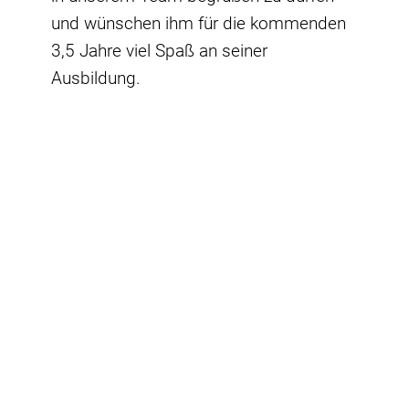
und wünschen ihm für die kommenden
3,5 Jahre viel Spaß an seiner
Ausbildung.
Der Beruf
Elektroniker mit Fachrichtung
Informations- und
Telekommunikationstechnik
klingt
interessant? Nähere Informationen
findest Du auf unserer Seite
Praktikum/Ausbildung
.
ZURÜCK ZUR ÜBERSICHT