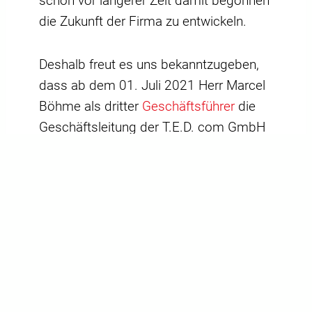
schon vor längerer Zeit damit begonnen
die Zukunft der Firma zu entwickeln.
Deshalb freut es uns bekanntzugeben,
dass ab dem 01. Juli 2021 Herr Marcel
Böhme als dritter
Geschäftsführer
die
Geschäftsleitung der T.E.D. com GmbH
ergänzt. Im September 2006 hat Herr
Marcel Böhme als damals erster
Auszubildender seine Berufsausbildung
zum Elektroniker für Informations- und
Telekommunikationstechnik bei der
T.E.D.com GmbH begonnen und diese
2010 als 1. Landessieger des Landes
Baden-Württemberg sehr erfolgreich