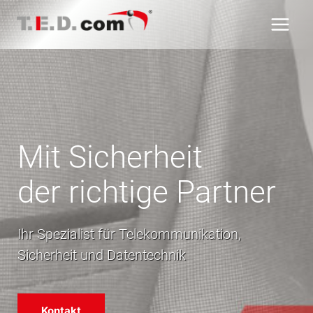
Zum
Inhalt
springen
Mit Sicherheit
der richtige Partner
Ihr Spezialist für Telekommunikation,
Sicherheit und Datentechnik
Kontakt